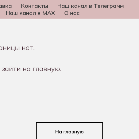
авка
Контакты
Наш канал в Телеграмм
Наш канал в MAX
О нас
4
раницы нет.
 зайти на главную.
На главную